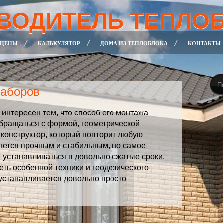
ВОДИТЕЛЬ ТЕПЛО
 ЦЕНЫ
КАЛЬКУЛЯТОР
ДОМА ИЗ ТЕПЛОБЛОКА
КОНТАКТЫ
заборов
 интересен тем, что способ его монтажа
обращаться с формой, геометрической
 конструктор, который повторит любую
нется прочным и стабильным, но самое
т устанавливаться в довольно сжатые сроки.
еть особенной техники и геодезического
 устанавливается довольно просто