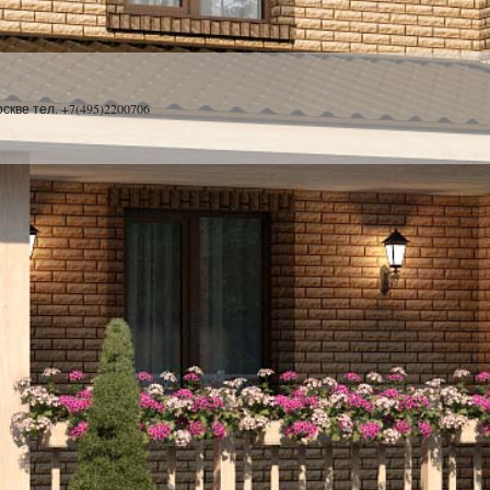
скве тел. +7(495)2200706